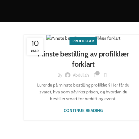
PROFILKLÆR
10
MAR
Minste bestilling av profilklær
forklart
0
By
Abdullah
Lurer du på minste bestilling profilklær? Her får du
svaret, hva som påvirker prisen, og hvordan du
bestiller smart for bedrift og event.
CONTINUE READING