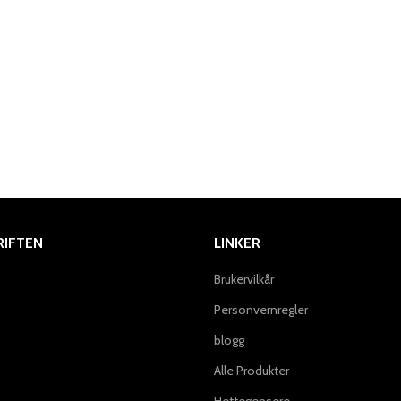
IFTEN
LINKER
Brukervilkår
Personvernregler
blogg
Alle Produkter
Hettegensere