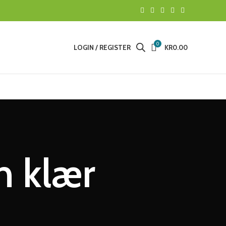
0
LOGIN / REGISTER
KR
0.00
h klær