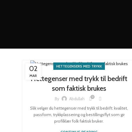
HETTEGENSERS MED TRYKK
02
MAR
Hettegenser med trykk til bedrift
som faktisk brukes
0
By
Abdullah
Slik velger du hettegenser med trykk til bedrift: kvalitet,
passform, trykkplassering og bestillingsflyt som gir
profilklær folk faktisk bruker.