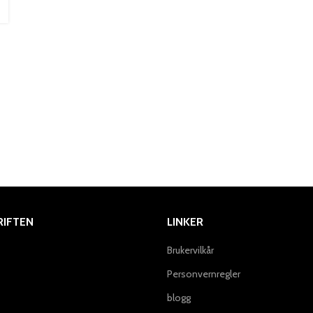
IFTEN
LINKER
Brukervilkår
Personvernregler
blogg