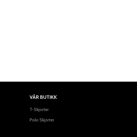
VÅR BUTIKK
T-Skjorter
Polo Skjorter