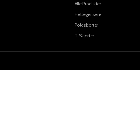
Alle Produkter
Hettegensere
Poloskjorter
T-Skjorter