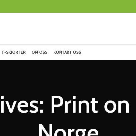
T-SKJORTER
OM OSS
KONTAKT OSS
ives: Print 
Norge