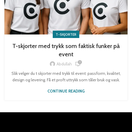
T-SKJORTER
T-skjorter med trykk som faktisk funker på
event
1
Abdullah
Slik velger du t skjorter med trykk til event: passform, kvalitet,
design og levering. Få et proft uttrykk som tåler bruk og vask.
CONTINUE READING