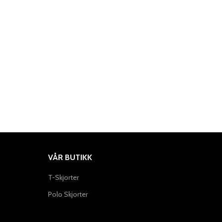
VÅR BUTIKK
T-Skjorter
Polo Skjorter