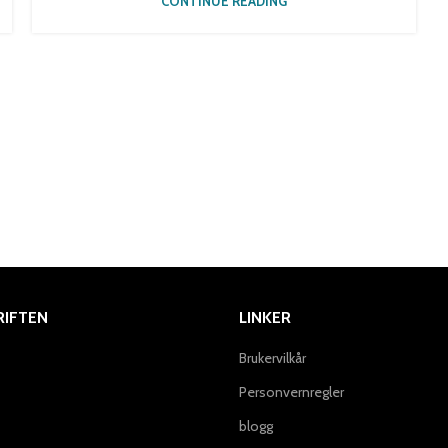
CONTINUE READING
IFTEN
LINKER
Brukervilkår
Personvernregler
blogg