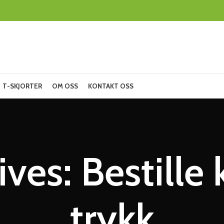
T-SKJORTER
OM OSS
KONTAKT OSS
ives: Bestille
trykk