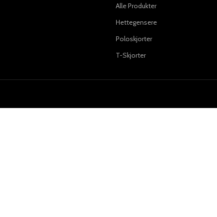
Alle Produkter
Hettegensere
Poloskjorter
T-Skjorter