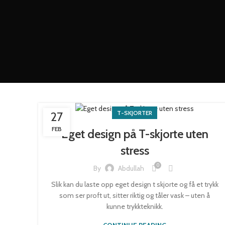
T-SKJORTER
27
FEB
Eget design på T-skjorte uten
stress
0
By
Abdullah
Slik kan du laste opp eget design t skjorte og få et trykk
som ser proft ut, sitter riktig og tåler vask – uten å
kunne trykkteknikk.