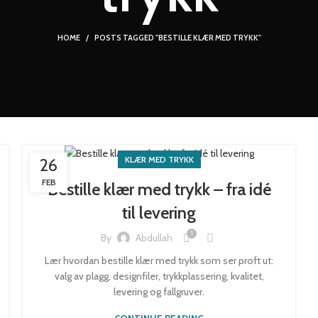
HOME
POSTS TAGGED "BESTILLE KLÆR MED TRYKK"
KLÆR MED TRYKK
26
FEB
Bestille klær med trykk – fra idé
til levering
1
By
Abdullah
Lær hvordan bestille klær med trykk som ser proft ut:
valg av plagg, designfiler, trykkplassering, kvalitet,
levering og fallgruver.