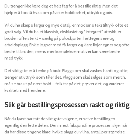
Du trenger ikke lære deg et helt fag for å bestille riktig. Men det
hjelper å forstå hva som påvirker holdbarhet, uttrykk og pris.
Vil du ha skarpe farger og mye detalj, er moderne tekstiltrykk ofte et
godt valg. Vil du ha et klassisk, eksklusivt og “integrert” uttrykk, er
broderi ofte sterkt – særlig på poloskjorter, hettegensere og
arbeidsplagg. Enkle logoer med få farger og klare linjer egner seg ofte
bedre til broderi, mens mer komplekse motiver kan være bedre
med trykk.
Det viktigste er å tenke på bruk: Plagg som skal vaskes hardt og ofte,
trenger et uttrykk som tåler det. Plagg som skal selges som merch,
må se bra ut på nært hold – folk tar på det, prøver det, og vurderer
kvalitet med hendene.
Slik går bestillingsprosessen raskt og riktig
Når du først har tatt de viktigste valgene, er selve bestillingen
egentlig den lette delen. Den mest friksjonsfrie prosessen skjer når
du har disse tingene klare: hvilke plagg du vil ha, antall per størrelse,