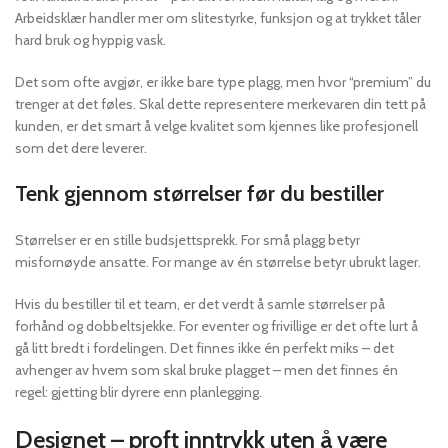
Arbeidsklær handler mer om slitestyrke, funksjon og at trykket tåler
hard bruk og hyppig vask.
Det som ofte avgjør, er ikke bare type plagg, men hvor “premium” du
trenger at det føles. Skal dette representere merkevaren din tett på
kunden, er det smart å velge kvalitet som kjennes like profesjonell
som det dere leverer.
Tenk gjennom størrelser før du bestiller
Størrelser er en stille budsjettsprekk. For små plagg betyr
misfornøyde ansatte. For mange av én størrelse betyr ubrukt lager.
Hvis du bestiller til et team, er det verdt å samle størrelser på
forhånd og dobbeltsjekke. For eventer og frivillige er det ofte lurt å
gå litt bredt i fordelingen. Det finnes ikke én perfekt miks – det
avhenger av hvem som skal bruke plagget – men det finnes én
regel: gjetting blir dyrere enn planlegging.
Designet – proft inntrykk uten å være