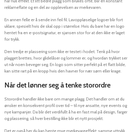
har null effekt. Et litt bedre plagg som brukes ofte, blir en konstant
reklameflate og en del av opplevelsen av merkevaren.
En annen felle er å sende inn feil fil. Lavoppløselige logoer blir fort
uklare, spesielt hvis de skal opp i størrelse. Hvis du bare har en logo
hentet fra en e-postsignatur, er sjansen stor for at den ikke er laget
for trykk.
Den tredje er plassering som ikke er testet i hodet. Tenk på hvor
plagget brettes, hvor glidelåser og lommer er, og hvordan trykket ser
ut når noen beveger seg. En logo som sitter perfekt på et flatt bilde,
kan sitte rart på en kropp hvis den havner for nær søm eller krage.
Når det lønner seg å tenke storordre
Storordre handler ikke bare om mange plagg. Det handler om at du
ønsker en konsekvent profil over tid – til nye ansatte, nye events og
nye kampanjer. Da blir det verdifullt å ha en fast mal på design, farger
og plassering, så hver bestilling ikke blir et nytt prosjekt.
Det er også her du kan hente mye merkevareeffekt: samme uttrykk