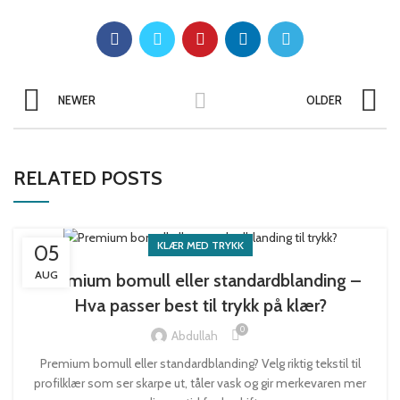
NEWER
OLDER
RELATED POSTS
KLÆR MED TRYKK
05
AUG
Premium bomull eller standardblanding –
Hva passer best til trykk på klær?
0
Abdullah
Premium bomull eller standardblanding? Velg riktig tekstil til
profilklær som ser skarpe ut, tåler vask og gir merkevaren mer