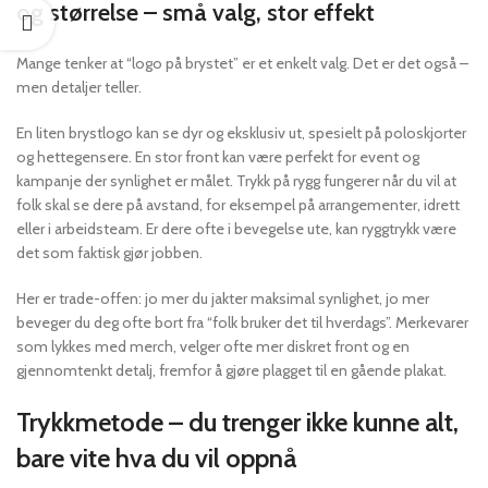
og størrelse – små valg, stor effekt
Mange tenker at “logo på brystet” er et enkelt valg. Det er det også –
men detaljer teller.
En liten brystlogo kan se dyr og eksklusiv ut, spesielt på poloskjorter
og hettegensere. En stor front kan være perfekt for event og
kampanje der synlighet er målet. Trykk på rygg fungerer når du vil at
folk skal se dere på avstand, for eksempel på arrangementer, idrett
eller i arbeidsteam. Er dere ofte i bevegelse ute, kan ryggtrykk være
det som faktisk gjør jobben.
Her er trade-offen: jo mer du jakter maksimal synlighet, jo mer
beveger du deg ofte bort fra “folk bruker det til hverdags”. Merkevarer
som lykkes med merch, velger ofte mer diskret front og en
gjennomtenkt detalj, fremfor å gjøre plagget til en gående plakat.
Trykkmetode – du trenger ikke kunne alt,
bare vite hva du vil oppnå