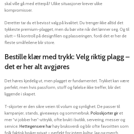
skal ville gå med etterpå? Ulike situasjoner krever ulike
kompromisser.
Deretter tar du et bevisst valg på kvalitet. Du trenger ikke alltid det
tykkeste premium-plagget, men du bør vite når det lønner seg. Og til
slutt – få kontroll på designfilen og plasseringen, fordi det er her de
fleste småfeilene blir store.
Bestille klær med trykk: Velg riktig plagg –
det er her alt avgjøres
Det høres kjedelig ut, men plagget er fundamentet. Trykket kan være
perfekt, men hvis passform, stoff og følelse ikke treffer, blir det
liggende i skapet.
T-skjorter er den sikre veien til volum og synlighet. De passer til
kampanjer, stands, giveaways og sommerbruk.
Poloskjorter gir
et
mer “vi jobber her”-uttrykk, ofte brukt i butikk, servering, messer og
service.
Hettegensere har
høy bruksverdi og blir ofte favoritten som
folk faktisk bruker privat – perfekt for intern kultur, lag og merch.