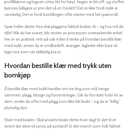
profilklærne og logoen sitter litt for høyt, fargen er litt off, og stoffet
kjennes billigere ut enn det så ut i hodet? Det er ikke fordi trykk er
vanskelig. Det er fordi bestillingen ofte starter med feil spørsmål.
Spør heller dette: Hva skal plaggene faktisk brukes til – og hva må de
tåle? Når du har svaret, blir resten av prosessen overraskende enkel.
Her er en praktisk, rett-på sak måte å tenke på hvordan bestille klær
med trykk, enten du er småbedrift, arrangør, lagleder eller bare vil
lage noe som ser skikkelig bra ut.
Hvordan bestille klær med trykk uten
bomkjøp
Å bestille klær med trykk handler om tre ting som må henge
sammen: plagg, design og forventninger. Går du for raskt forbi én av
dem, ender du ofte med plagg som ikke blir brukt – og da er “billig”
plutselig dyrt.
Start med bruken. Skal ansatte bruke dette hver dag? Er det til et
event der dere vil synes på avstand? Er det merch som folk faktisk