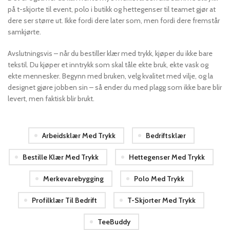
på t-skjorte til event, polo i butikk og hettegenser til teamet gjør at
dere ser større ut. Ikke fordi dere later som, men fordi dere fremstår
samkjørte.
Avslutningsvis – når du bestiller klær med trykk, kjøper du ikke bare
tekstil. Du kjøper et inntrykk som skal tåle ekte bruk, ekte vask og
ekte mennesker. Begynn med bruken, velg kvalitet med vilje, og la
designet gjøre jobben sin – så ender du med plagg som ikke bare blir
levert, men faktisk blir brukt.
Arbeidsklær Med Trykk
Bedriftsklær
Bestille Klær Med Trykk
Hettegenser Med Trykk
Merkevarebygging
Polo Med Trykk
Profilklær Til Bedrift
T-Skjorter Med Trykk
TeeBuddy