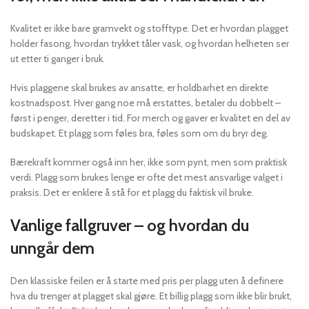
Kvalitet er ikke bare gramvekt og stofftype. Det er hvordan plagget
holder fasong, hvordan trykket tåler vask, og hvordan helheten ser
ut etter ti ganger i bruk.
Hvis plaggene skal brukes av ansatte, er holdbarhet en direkte
kostnadspost. Hver gang noe må erstattes, betaler du dobbelt –
først i penger, deretter i tid. For merch og gaver er kvalitet en del av
budskapet. Et plagg som føles bra, føles som om du bryr deg.
Bærekraft kommer også inn her, ikke som pynt, men som praktisk
verdi. Plagg som brukes lenge er ofte det mest ansvarlige valget i
praksis. Det er enklere å stå for et plagg du faktisk vil bruke.
Vanlige fallgruver – og hvordan du
unngår dem
Den klassiske feilen er å starte med pris per plagg uten å definere
hva du trenger at plagget skal gjøre. Et billig plagg som ikke blir brukt,