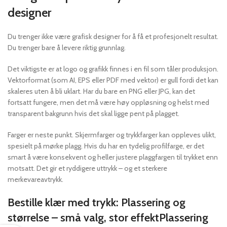
designer
Du trenger ikke være grafisk designer for å få et profesjonelt resultat.
Du trenger bare å levere riktig grunnlag.
Det viktigste er at logo og grafikk finnes i en fil som tåler produksjon.
Vektorformat (som AI, EPS eller PDF med vektor) er gull fordi det kan
skaleres uten å bli uklart. Har du bare en PNG eller JPG, kan det
fortsatt fungere, men det må være høy oppløsning og helst med
transparent bakgrunn hvis det skal ligge pent på plagget.
Farger er neste punkt. Skjermfarger og trykkfarger kan oppleves ulikt,
spesielt på mørke plagg. Hvis du har en tydelig profilfarge, er det
smart å være konsekvent og heller justere plaggfargen til trykket enn
motsatt. Det gir et ryddigere uttrykk – og et sterkere
merkevareavtrykk.
Bestille klær med trykk: Plassering og
størrelse – små valg, stor effektPlassering