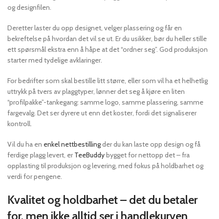
og designfilen.
Deretter laster du opp designet, velger plassering og får en
bekreftelse på hvordan det vil se ut. Er du usikker, bør du heller stille
ett spørsmål ekstra enn å håpe at det “ordner seg”. God produksjon
starter med tydelige avklaringer.
For bedrifter som skal bestille litt større, eller som vil ha et helhetlig
uttrykk på tvers av plaggtyper, lønner det seg å kjøre en liten
“profilpakke”-tankegang: samme logo, samme plassering, samme
fargevalg. Det ser dyrere ut enn det koster, fordi det signaliserer
kontroll.
Vil du ha en
enkel nettbestilling
der du kan laste opp design og få
ferdige plagg levert, er
TeeBuddy
bygget for nettopp det – fra
opplasting til produksjon og levering, med fokus på holdbarhet og
verdi for pengene.
Kvalitet og holdbarhet – det du betaler
for, men ikke alltid ser i handlekurven