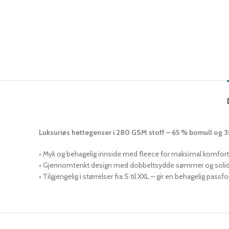
Luksuriøs hettegenser i 280 GSM stoff – 65 % bomull og 35
• Myk og behagelig innside med fleece for maksimal komfort o
• Gjennomtenkt design med dobbeltsydde sømmer og solid 
• Tilgjengelig i størrelser fra S til XXL – gir en behagelig pass