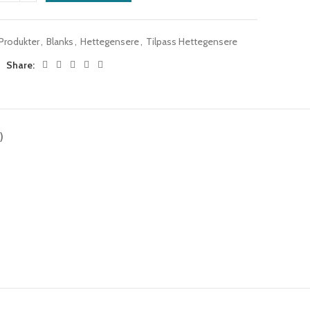
 Produkter
,
Blanks
,
Hettegensere
,
Tilpass Hettegensere
Share:
)