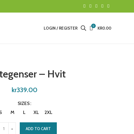
0
LOGIN / REGISTER
KR
0.00
tegenser – Hvit
kr
339.00
SIZES
S
M
L
XL
2XL
ADD TO CART