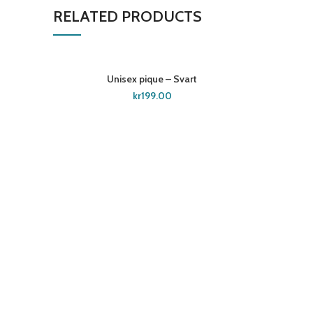
RELATED PRODUCTS
SOLD OU
Unisex pique – Svart
SELECT OPTIONS
kr
199.00