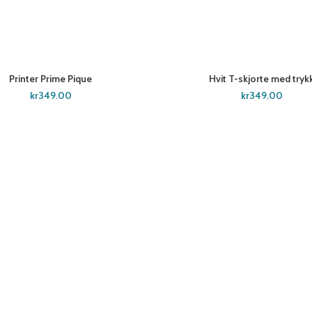
T
Printer Prime Pique
Hvit T-skjorte med tryk
SELECT OPTIONS
CUSTOMIZE
kr
349.00
kr
349.00