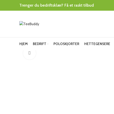
Trenger du bedriftsklær? Få et raskt tilbud
HJEM
BEDRIFT
POLOSKJORTER
HETTEGENSERE
Click to enlarge