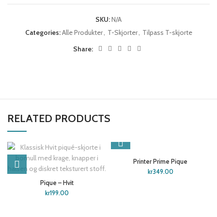
SKU:
N/A
Categories:
Alle Produkter
,
T-Skjorter
,
Tilpass T-skjorte
Share:
RELATED PRODUCTS
SOLD OUT
Printer Prime Pique
kr
349.00
Pique – Hvit
kr
199.00