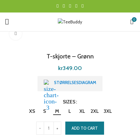
0
Click to enlarge
T-skjorte – Grønn
kr
349.00
STØRRELSESDIAGRAM
SIZES
XS
S
M
L
XL
2XL
3XL
ADD TO CART