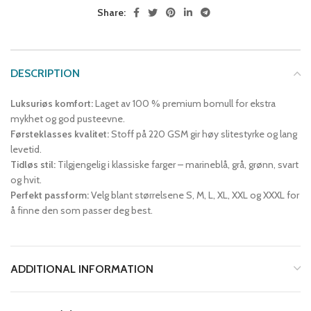
Share:
DESCRIPTION
Luksuriøs komfort:
Laget av 100 % premium bomull for ekstra
mykhet og god pusteevne.
Førsteklasses kvalitet:
Stoff på 220 GSM gir høy slitestyrke og lang
levetid.
Tidløs stil:
Tilgjengelig i klassiske farger – marineblå, grå, grønn, svart
og hvit.
Perfekt passform:
Velg blant størrelsene S, M, L, XL, XXL og XXXL for
å finne den som passer deg best.
ADDITIONAL INFORMATION