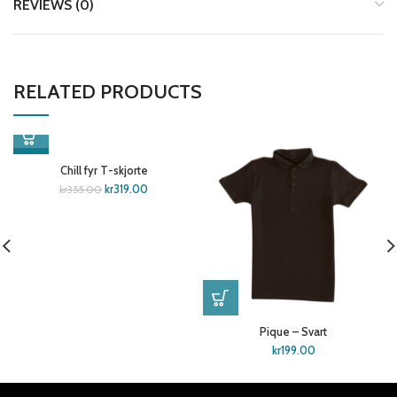
REVIEWS (0)
RELATED PRODUCTS
-10%
Chill fyr T-skjorte
kr
319.00
kr
355.00
Pique – Svart
kr
199.00