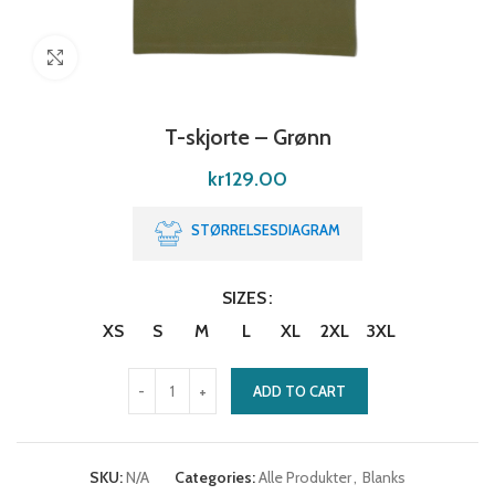
Click to enlarge
T-skjorte – Grønn
kr
129.00
STØRRELSESDIAGRAM
SIZES
XS
S
M
L
XL
2XL
3XL
ADD TO CART
SKU:
N/A
Categories:
Alle Produkter
,
Blanks