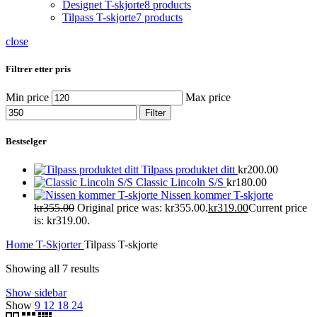
Designet T-skjorte
8 products
Tilpass T-skjorte
7 products
close
Filtrer etter pris
Min price
Max price
Filter
Bestselger
Tilpass produktet ditt
kr
200.00
Classic Lincoln S/S
kr
180.00
Nissen kommer T-skjorte
kr
355.00
Original price was: kr355.00.
kr
319.00
Current price
is: kr319.00.
Home
T-Skjorter
Tilpass T-skjorte
Showing all 7 results
Show sidebar
Show
9
12
18
24