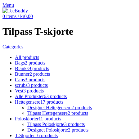
Menu
0
items
/
kr
0.00
Tilpass T-skjorte
Categories
All
products
Bags
2 products
Blanks
9 products
Bunner
2 products
Caps
3 products
scrubs
3 products
Vest
3 products
Alle Produkter
63 products
Hettegensere
17 products
Designet Hettegensere
2 products
Tilpass Hettegensere
2 products
Poloskjorter
11 products
Tilpass Poloskjorte
3 products
Designet Poloskjorte
2 products
T-Skjorter
16 products