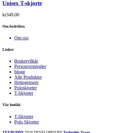
Unisex T-skjorte
kr
349.00
Om bedriften
Om oss
Linker
Brukervilkår
Personvernregler
blogg
Alle Produkter
Hettegensere
Poloskjorter
T-Skjorter
Vår butikk
T-Skjorter
Polo Skjorter
TEEBUDDY
2026 DEVELOPED BY
Teebuddy Team
.