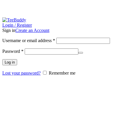
Trenger du bedriftsklær? Få et raskt tilbud
Login / Register
Sign in
Create an Account
Username or email address
*
Password
*
Log in
Lost your password?
Remember me