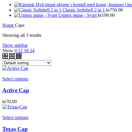
Classic Softshell 2 in 1
kr
750.00
Unisex pique - Svart
kr
199.00
Home
Caps
Showing all 3 results
Show sidebar
Show
9
12
18
24
Select options
Active Cap
kr
70.00
Select options
Texas Cap