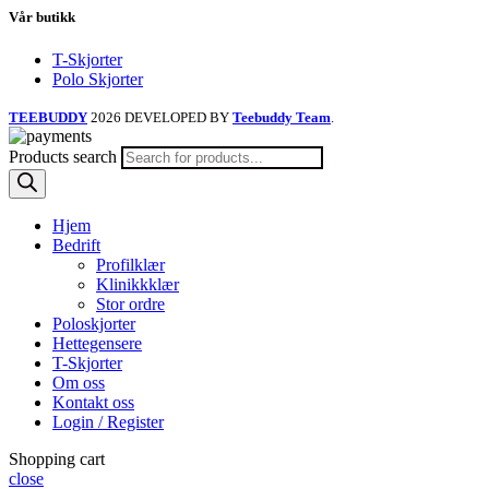
Vår butikk
T-Skjorter
Polo Skjorter
TEEBUDDY
2026 DEVELOPED BY
Teebuddy Team
.
Products search
Hjem
Bedrift
Profilklær
Klinikkklær
Stor ordre
Poloskjorter
Hettegensere
T-Skjorter
Om oss
Kontakt oss
Login / Register
Shopping cart
close