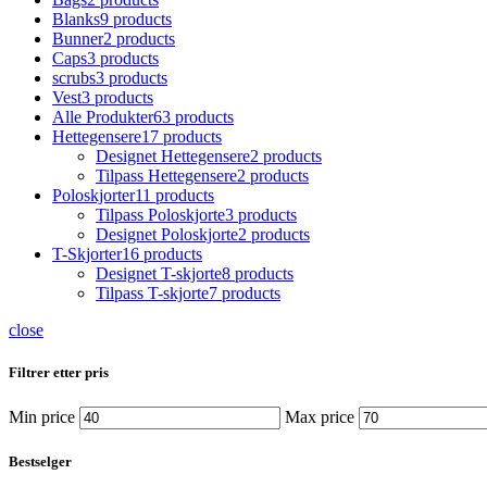
Blanks
9 products
Bunner
2 products
Caps
3 products
scrubs
3 products
Vest
3 products
Alle Produkter
63 products
Hettegensere
17 products
Designet Hettegensere
2 products
Tilpass Hettegensere
2 products
Poloskjorter
11 products
Tilpass Poloskjorte
3 products
Designet Poloskjorte
2 products
T-Skjorter
16 products
Designet T-skjorte
8 products
Tilpass T-skjorte
7 products
close
Filtrer etter pris
Min price
Max price
Bestselger