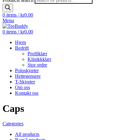
Products search
0
items
/
kr
0.00
Menu
0
items
/
kr
0.00
Hjem
Bedrift
Profilklær
Klinikkklær
Stor ordre
Poloskjorter
Hettegensere
T-Skjorter
Om oss
Kontakt oss
Caps
Categories
All
products
Bags
2 products