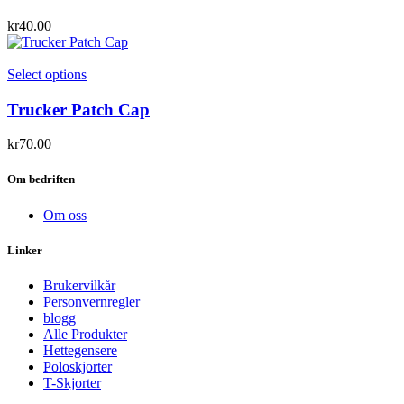
kr
40.00
Select options
Trucker Patch Cap
kr
70.00
Om bedriften
Om oss
Linker
Brukervilkår
Personvernregler
blogg
Alle Produkter
Hettegensere
Poloskjorter
T-Skjorter