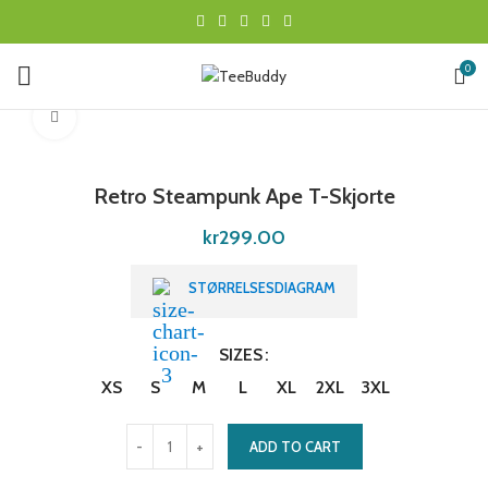
0
Click to enlarge
Retro Steampunk Ape T-Skjorte
kr
299.00
STØRRELSESDIAGRAM
SIZES
XS
S
M
L
XL
2XL
3XL
ADD TO CART