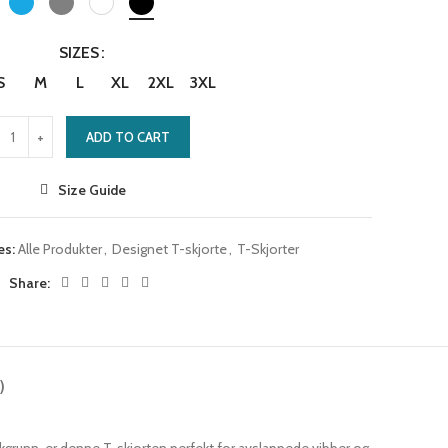
SIZES
S
M
L
XL
2XL
3XL
ADD TO CART
Size Guide
es:
Alle Produkter
,
Designet T-skjorte
,
T-Skjorter
Share:
)