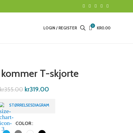
0
LOGIN / REGISTER
KR
0.00
 kommer T-skjorte
kr
319.00
kr
355.00
STØRRELSESDIAGRAM
COLOR