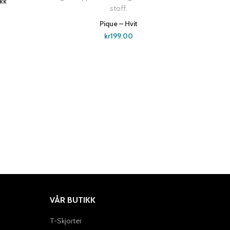
kk
Pique – Hvit
SELECT OPTIONS
kr
199.00
VÅR BUTIKK
T-Skjorter