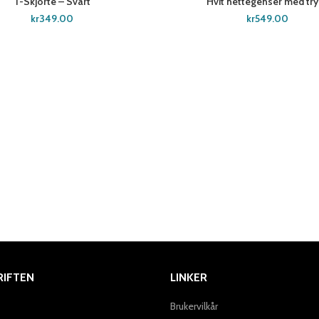
T-Skjorte – Svart
Hvit hettegenser med try
SELECT OPTIONS
CUSTOMIZE
kr
349.00
kr
549.00
IFTEN
LINKER
Brukervilkår