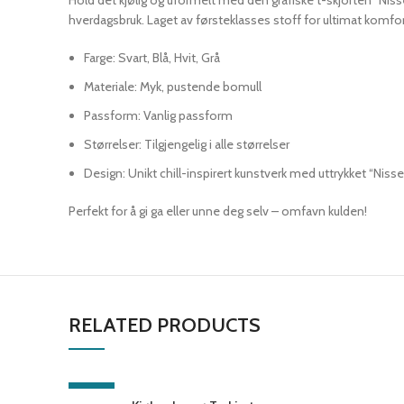
Hold det kjølig og uformelt med den grafiske t-skjorten “Nis
hverdagsbruk. Laget av førsteklasses stoff for ultimat komfor
Farge: Svart, Blå, Hvit, Grå
Materiale: Myk, pustende bomull
Passform: Vanlig passform
Størrelser: Tilgjengelig i alle størrelser
Design: Unikt chill-inspirert kunstverk med uttrykket “Nis
Perfekt for å gi ga eller unne deg selv – omfavn kulden!
RELATED PRODUCTS
-10%