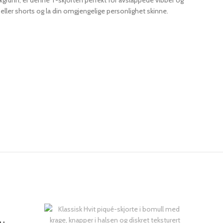
kgrunn, er denne T-skjorten perfekt for avslappede vibber og
 eller shorts og la din omgjengelige personlighet skinne.