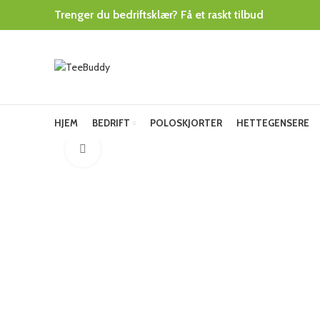
Trenger du bedriftsklær? Få et raskt tilbud
HJEM
BEDRIFT
POLOSKJORTER
HETTEGENSERE
Click to enlarge