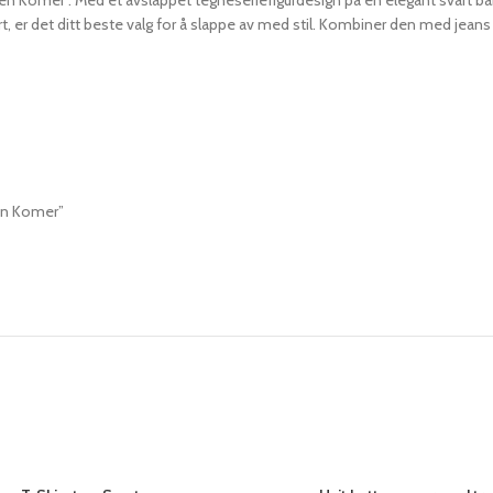
sen Komer”. Med et avslappet tegneseriefigurdesign på en elegant svart ba
t, er det ditt beste valg for å slappe av med stil. Kombiner den med jeans
sen Komer”