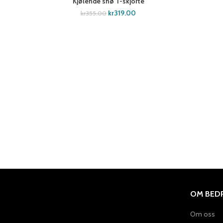
Kjølende snø T-skjorte
SELECT OPTIONS
kr
319.00
kr
355.00
OM BEDR
Om oss