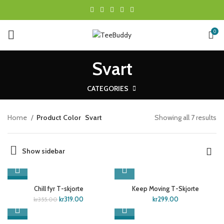
0
Svart
CATEGORIES
Home
Product Color
Svart
Showing all 7 results
Show sidebar
-10%
Chill fyr T-skjorte
Keep Moving T-Skjorte
kr
319.00
kr
299.00
kr
355.00
-10%
-10%