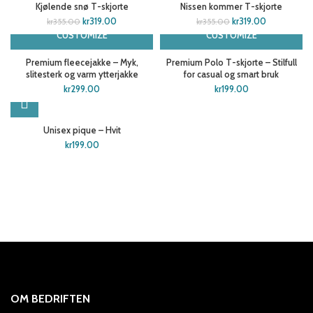
Kjølende snø T-skjorte
Nissen kommer T-skjorte
kr
319.00
kr
319.00
kr
355.00
kr
355.00
CUSTOMIZE
CUSTOMIZE
Premium fleecejakke – Myk,
Premium Polo T-skjorte – Stilfull
slitesterk og varm ytterjakke
for casual og smart bruk
kr
299.00
kr
199.00
Unisex pique – Hvit
kr
199.00
OM BEDRIFTEN