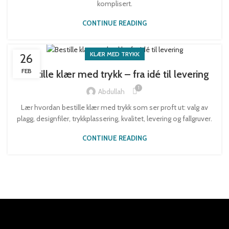
komplisert.
CONTINUE READING
KLÆR MED TRYKK
26
FEB
Bestille klær med trykk – fra idé til levering
1
Abdullah
Lær hvordan bestille klær med trykk som ser proft ut: valg av
plagg, designfiler, trykkplassering, kvalitet, levering og fallgruver.
CONTINUE READING