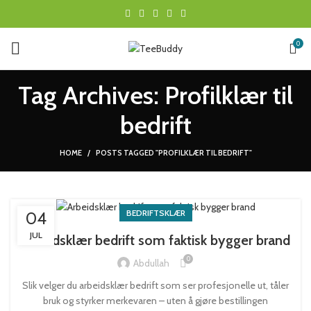
0
Tag Archives: Profilklær til
bedrift
HOME
POSTS TAGGED "PROFILKLÆR TIL BEDRIFT"
BEDRIFTSKLÆR
04
JUL
Arbeidsklær bedrift som faktisk bygger brand
0
Abdullah
Slik velger du arbeidsklær bedrift som ser profesjonelle ut, tåler
bruk og styrker merkevaren – uten å gjøre bestillingen