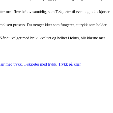
itter med flere behov samtidig, som T-skjorter til event og poloskjorter
omplisert prosess. Du trenger klær som fungerer, et trykk som holder
Når du velger med bruk, kvalitet og helhet i fokus, blir klærne mer
klær med trykk
,
T-skjorter med trykk
,
Trykk på klær