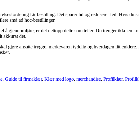
elsesfordeling før bestilling. Det sparer tid og reduserer feil. Hvis du s
flere små ad hoc-bestillinger.
el å gjennomføre, er det nettopp dette som teller. Du trenger ikke en k
t akkurat det.
al gjøre ansatte trygge, merkevaren tydelig og hverdagen litt enklere. 
usket.
te
,
Guide til firmaklær
,
Klær med logo
,
merchandise
,
Profilklær
,
Profil