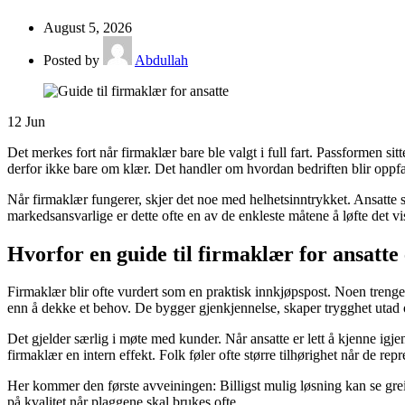
August 5, 2026
Posted by
Abdullah
12
Jun
Det merkes fort når firmaklær bare ble valgt i full fart. Passformen sitt
derfor ikke bare om klær. Det handler om hvordan bedriften blir oppfatt
Når firmaklær fungerer, skjer det noe med helhetsinntrykket. Ansatte s
markedsansvarlige er dette ofte en av de enkleste måtene å løfte det vi
Hvorfor en guide til firmaklær for ansatte 
Firmaklær blir ofte vurdert som en praktisk innkjøpspost. Noen trenger 
enn å dekke et behov. De bygger gjenkjennelse, skaper trygghet utad og
Det gjelder særlig i møte med kunder. Når ansatte er lett å kjenne igjen
firmaklær en intern effekt. Folk føler ofte større tilhørighet når de rep
Her kommer den første avveiningen: Billigst mulig løsning kan se grei 
på kvalitet når plaggene skal brukes ofte.