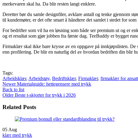
merkevaren skal ha. Da blir resten langt enklere.
Deretter bør du samle designfiler, avklare antall og tenke gjennom størr
til kundemøter, er det ofte smart å håndtere det samlet i stedet for som 
For bedrifter som vil ha en løsning som både ser premium ut og er enk
og et resultat som gjør jobben fra første dag. TeeBuddy er bygget rund
Firmaklær skal ikke bare krysse av en oppgave på innkjøpslisten. De sk
enn profilering. De blir en naturlig del av hvordan bedriften din blir h
Tags:
Arbeidsklær
,
Arbeidstøy
,
Bedriftsklær
,
Firmaklær
,
firmaklær for ansat
Newer
Materialguide: hettegensere med trykk
Back to list
Older
Beste t-skjorter for trykk i 2026
Related Posts
05
Aug
klær med trykk