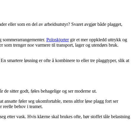
nder eller som en del av arbeidsutstyr? Svaret avgjør både plagget,
er og sommerarrangementer.
Poloskjorter
gir et mer oppkledd uttrykk og
ler som trenger noe varmere til transport, lager og utendørs bruk.
n smartere løsning er ofte å kombinere to eller tre plaggtyper, slik at
r de sitter godt, føles behagelige og ser moderne ut.
t ansatte føler seg ukomfortable, mens altfor løse plagg fort ser
 reelle behov i teamet.
g etter vask. Hvis klærne skal brukes ofte, bør stoffet tåle belastning