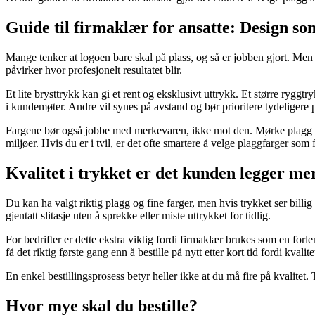
Guide til firmaklær for ansatte: Design s
Mange tenker at logoen bare skal på plass, og så er jobben gjort. Men 
påvirker hvor profesjonelt resultatet blir.
Et lite brysttrykk kan gi et rent og eksklusivt uttrykk. Et større ryggtr
i kundemøter. Andre vil synes på avstand og bør prioritere tydeligere p
Fargene bør også jobbe med merkevaren, ikke mot den. Mørke plagg kan 
miljøer. Hvis du er i tvil, er det ofte smartere å velge plaggfarger som
Kvalitet i trykket er det kunden legger mer
Du kan ha valgt riktig plagg og fine farger, men hvis trykket ser billig
gjentatt slitasje uten å sprekke eller miste uttrykket for tidlig.
For bedrifter er dette ekstra viktig fordi firmaklær brukes som en forle
få det riktig første gang enn å bestille på nytt etter kort tid fordi kvalit
En enkel bestillingsprosess betyr heller ikke at du må fire på kvalitet.
Hvor mye skal du bestille?