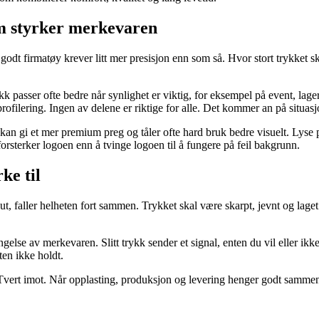
om styrker merkevaren
godt firmatøy krever litt mer presisjon enn som så. Hvor stort trykket sk
ykk passer ofte bedre når synlighet er viktig, for eksempel på event, lager
rofilering. Ingen av delene er riktige for alle. Det kommer an på situas
gi et mer premium preg og tåler ofte hard bruk bedre visuelt. Lyse pla
 forsterker logoen enn å tvinge logoen til å fungere på feil bakgrunn.
ke til
 ut, faller helheten fort sammen. Trykket skal være skarpt, jevnt og lage
ngelse av merkevaren. Slitt trykk sender et signal, enten du vil eller ikk
eten ikke holdt.
 Tvert imot. Når opplasting, produksjon og levering henger godt sammen, bl