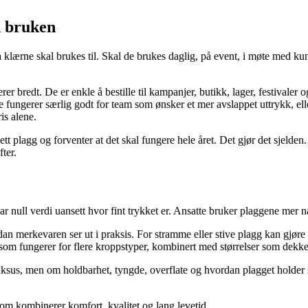
d bruken
a klærne skal brukes til. Skal de brukes daglig, på event, i møte med ku
gerer bredt. De er enkle å bestille til kampanjer, butikk, lager, festival
ere fungerer særlig godt for team som ønsker et mer avslappet uttrykk, el
is alene.
plagg og forventer at det skal fungere hele året. Det gjør det sjelden. E
ter.
r null verdi uansett hvor fint trykket er. Ansatte bruker plaggene mer nå
n merkevaren ser ut i praksis. For stramme eller stive plagg kan gjøre a
 som fungerer for flere kroppstyper, kombinert med størrelser som dekker
ksus, men om holdbarhet, tyngde, overflate og hvordan plagget holder se
som kombinerer komfort, kvalitet og lang levetid.