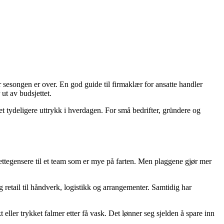
før sesongen er over. En god guide til firmaklær for ansatte handler
ut av budsjettet.
et tydeligere uttrykk i hverdagen. For små bedrifter, gründere og
 hettegensere til et team som er mye på farten. Men plaggene gjør mer
og retail til håndverk, logistikk og arrangementer. Samtidig har
eller trykket falmer etter få vask. Det lønner seg sjelden å spare inn