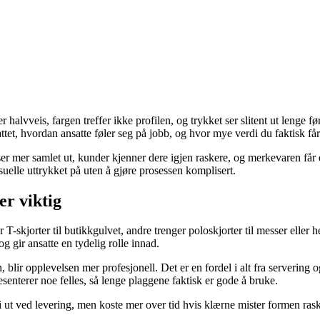
er halvveis, fargen treffer ikke profilen, og trykket ser slitent ut lenge 
et, hvordan ansatte føler seg på jobb, og hvor mye verdi du faktisk får 
er mer samlet ut, kunder kjenner dere igjen raskere, og merkevaren får 
suelle uttrykket på uten å gjøre prosessen komplisert.
er viktig
T-skjorter til butikkgulvet, andre trenger poloskjorter til messer eller
 gir ansatte en tydelig rolle innad.
, blir opplevelsen mer profesjonell. Det er en fordel i alt fra servering 
resenterer noe felles, så lenge plaggene faktisk er gode å bruke.
ut ved levering, men koste mer over tid hvis klærne mister formen raskt 