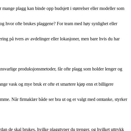
For mange plagg kan binde opp budsjett i størrelser eller modeller som
og hvor ofte brukes plaggene? For team med høy synlighet eller
ring på tvers av avdelinger eller lokasjoner, men bare hvis du har
 ansvarlige produksjonsmetoder, får ofte plagg som holder lenger og
mange vask og mye bruk er ofte et smartere kjøp enn et billigere
amme. Når firmaklær både ser bra ut og er valgt med omtanke, styrker
rdan de skal brukes, hvilke plaggtyper du trenger, og hvilket uttrykk