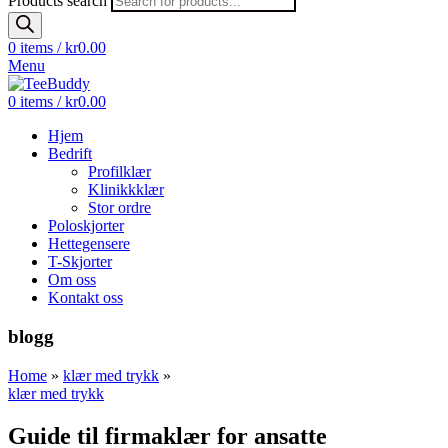
Products search
0
items
/
kr
0.00
Menu
0
items
/
kr
0.00
Hjem
Bedrift
Profilklær
Klinikkklær
Stor ordre
Poloskjorter
Hettegensere
T-Skjorter
Om oss
Kontakt oss
blogg
Home
»
klær med trykk
»
klær med trykk
Guide til firmaklær for ansatte