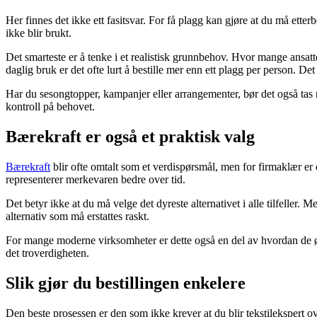
Her finnes det ikke ett fasitsvar. For få plagg kan gjøre at du må etter
ikke blir brukt.
Det smarteste er å tenke i et realistisk grunnbehov. Hvor mange ans
daglig bruk er det ofte lurt å bestille mer enn ett plagg per person. Det
Har du sesongtopper, kampanjer eller arrangementer, bør det også tas m
kontroll på behovet.
Bærekraft er også et praktisk valg
Bærekraft
blir ofte omtalt som et verdispørsmål, men for firmaklær er 
representerer merkevaren bedre over tid.
Det betyr ikke at du må velge det dyreste alternativet i alle tilfeller
alternativ som må erstattes raskt.
For mange moderne virksomheter er dette også en del av hvordan de øn
det troverdigheten.
Slik gjør du bestillingen enkelere
Den beste prosessen er den som ikke krever at du blir tekstilekspert ov