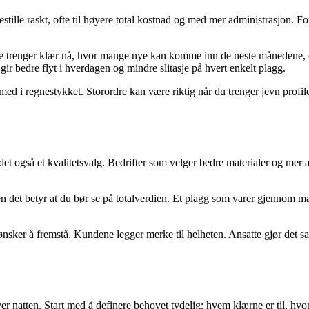
bestille raskt, ofte til høyere total kostnad og med mer administrasjon. 
atte trenger klær nå, hvor mange nye kan komme inn de neste månedene, 
 gir bedre flyt i hverdagen og mindre slitasje på hvert enkelt plagg.
ed i regnestykket. Storordre kan være riktig når du trenger jevn profile
det også et kvalitetsvalg. Bedrifter som velger bedre materialer og mer
. Men det betyr at du bør se på totalverdien. Et plagg som varer gjennom 
sker å fremstå. Kundene legger merke til helheten. Ansatte gjør det s
er natten. Start med å definere behovet tydelig: hvem klærne er til, hvo