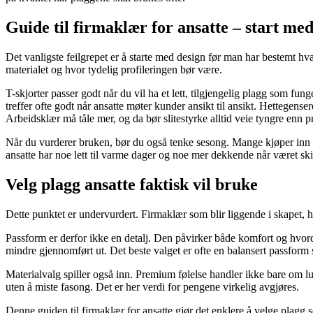
Guide til firmaklær for ansatte – start me
Det vanligste feilgrepet er å starte med design før man har bestemt hv
materialet og hvor tydelig profileringen bør være.
T-skjorter passer godt når du vil ha et lett, tilgjengelig plagg som fun
treffer ofte godt når ansatte møter kunder ansikt til ansikt. Hettegens
Arbeidsklær må tåle mer, og da bør slitestyrke alltid veie tyngre enn pr
Når du vurderer bruken, bør du også tenke sesong. Mange kjøper inn ett 
ansatte har noe lett til varme dager og noe mer dekkende når været skif
Velg plagg ansatte faktisk vil bruke
Dette punktet er undervurdert. Firmaklær som blir liggende i skapet, ha
Passform er derfor ikke en detalj. Den påvirker både komfort og hvorda
mindre gjennomført ut. Det beste valget er ofte en balansert passform
Materialvalg spiller også inn. Premium følelse handler ikke bare om lu
uten å miste fasong. Det er her verdi for pengene virkelig avgjøres.
Denne guiden til firmaklær for ansatte gjør det enklere å velge plagg 