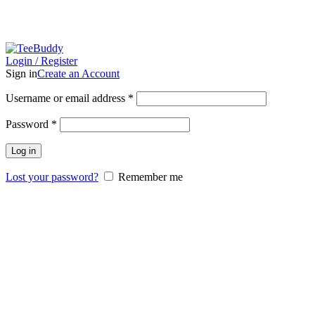
Trenger du bedriftsklær? Få et raskt tilbud
Login / Register
Sign in
Create an Account
Username or email address
*
Password
*
Log in
Lost your password?
Remember me