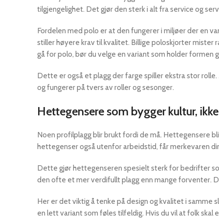
tilgjengelighet. Det gjør den sterk i alt fra service og se
Fordelen med polo er at den fungerer i miljøer der en vanl
stiller høyere krav til kvalitet. Billige poloskjorter miste
gå for polo, bør du velge en variant som holder formen g
Dette er også et plagg der farge spiller ekstra stor rolle.
og fungerer på tvers av roller og sesonger.
Hettegensere som bygger kultur, ikke
Noen profilplagg blir brukt fordi de må. Hettegensere blir 
hettegenser også utenfor arbeidstid, får merkevaren din
Dette gjør hettegenseren spesielt sterk for bedrifter so
den ofte et mer verdifullt plagg enn mange forventer. D
Her er det viktig å tenke på design og kvalitet i samme s
en lett variant som føles tilfeldig. Hvis du vil at folk ska