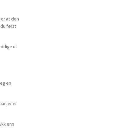
 er at den
 du først
ryddige ut
seg en
panjer er
rykk enn