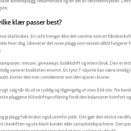
r både arbeidsplagg, reklameflate og en del av førsteinntrykket. Derf
gste.
vilke klær passer best?
ne skal brukes. En café trenger ikke det samme som et håndverksfi
 hver dag. Likevel er det noen plagg som nesten alltid fungerer f
.
kampanjer, messer, giveaways, butikkdrift og intern bruk. Den er lett 
tidig varierer kvaliteten enormt. En tynn T-skjorte kan være rimelig i
askt, koster den mer i omdømme enn den sparer i kroner.
ygt valg når du vil se ryddig og tilgjengelig ut uten å bli stiv. For ku
este plaggene til bedriftsprofilering fordi den balanserer komfort o
g gi plagg folk bruker også utenfor jobb. Det gjør den ekstra verdiful
nt i bedriften og ute blant kunder eller samarbeidspartnere. Den pas
dentarrangementer og kampanjer med et mer avslappet uttrykk.