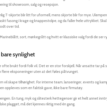
rvering til showroom, salg og resepsjon.
ig T-skjorte blir litt for uformell, mens skjorte blir for mye. Ulempen
r raskt fasong i krage og knappestolpe, og da faller hele uttrykket. Skal
odt over tid.
 Marineblått, sort, mørkegrått og hvitt er klassiske valg fordi de ser 
 bare synlighet
ofte brukt fordi folk vil. Det er en stor forskjell. Når ansatte tar på 
 flere eksponeringer uten at det føles påtvunget.
m vil skape tilhørighet. For interne team, lanseringer, events og kam
en oppleves som en faktisk gave, ikke bare firmatøy.
lengen. En tung, myk og slitesterk hettegenser gir et helt annet innt
l elske plagget, må det kjennes riktig med én gang.