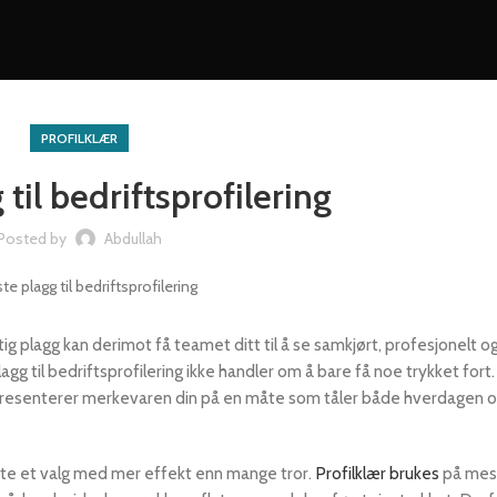
PROFILKLÆR
til bedriftsprofilering
Posted by
Abdullah
iktig plagg kan derimot få teamet ditt til å se samkjørt, profesjonelt og
agg til bedriftsprofilering ikke handler om å bare få noe trykket fort
 representerer merkevaren din på en måte som tåler både hverdagen 
tte et valg med mer effekt enn mange tror.
Profilklær brukes
på mess