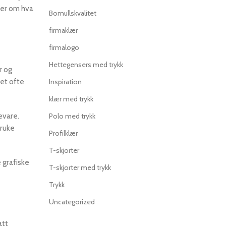
dler om hva
Bomullskvalitet
firmaklær
firmalogo
Hettegensers med trykk
r og
det ofte
Inspiration
klær med trykk
evare.
Polo med trykk
bruke
Profilklær
T-skjorter
 grafiske
T-skjorter med trykk
Trykk
Uncategorized
att