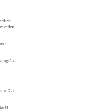
ordi de
som orden
 være
ør også at
itere. Det
r til