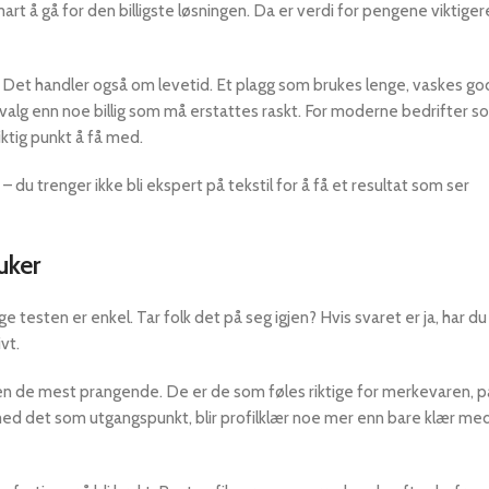
art å gå for den billigste løsningen. Da er verdi for pengene viktige
. Det handler også om levetid. Et plagg som brukes lenge, vaskes go
valg enn noe billig som må erstattes raskt. For moderne bedrifter so
iktig punkt å få med.
 trenger ikke bli ekspert på tekstil for å få et resultat som ser
uker
 testen er enkel. Tar folk det på seg igjen? Hvis svaret er ja, har du 
vt.
lden de mest prangende. De er de som føles riktige for merkevaren, 
med det som utgangspunkt, blir profilklær noe mer enn bare klær me