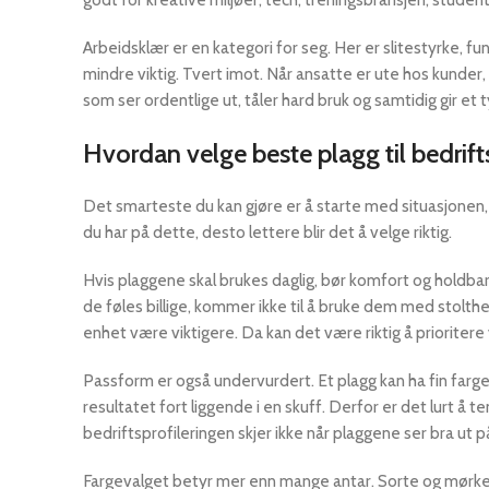
Arbeidsklær er en kategori for seg. Her er slitestyrke, fu
mindre viktig. Tvert imot. Når ansatte er ute hos kunder
som ser ordentlige ut, tåler hard bruk og samtidig gir et ty
Hvordan velge beste plagg til bedrift
Det smarteste du kan gjøre er å starte med situasjonen,
du har på dette, desto lettere blir det å velge riktig.
Hvis plaggene skal brukes daglig, bør komfort og holdba
de føles billige, kommer ikke til å bruke dem med stolthe
enhet være viktigere. Da kan det være riktig å prioritere
Passform er også undervurdert. Et plagg kan ha fin farge o
resultatet fort liggende i en skuff. Derfor er det lurt å t
bedriftsprofileringen skjer ikke når plaggene ser bra ut på
Fargevalget betyr mer enn mange antar. Sorte og mørke p