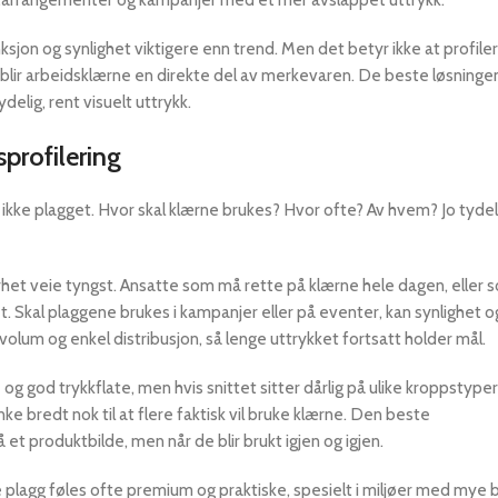
nksjon og synlighet viktigere enn trend. Men det betyr ikke at profile
, blir arbeidsklærne en direkte del av merkevaren. De beste løsninge
delig, rent visuelt uttrykk.
sprofilering
 ikke plagget. Hvor skal klærne brukes? Hvor ofte? Av hvem? Jo tydel
rhet veie tyngst. Ansatte som må rette på klærne hele dagen, eller
t. Skal plaggene brukes i kampanjer eller på eventer, kan synlighet og
 volum og enkel distribusjon, så lenge uttrykket fortsatt holder mål.
g god trykkflate, men hvis snittet sitter dårlig på ulike kroppstyper,
enke bredt nok til at flere faktisk vil bruke klærne. Den beste
 et produktbilde, men når de blir brukt igjen og igjen.
lagg føles ofte premium og praktiske, spesielt i miljøer med mye b