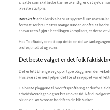
ansatte som skal bruke klærne ukentlig, er det sjelden sm
laveste startpris.
Bærekraft
er heller ikke bare et spørsmål om materialer
fortsatt ser bra ut etter mange runder, er ofte et bedre 
ansvar uten å gjøre bestillingen komplisert, er dette et v
Hos TeeBuddy er nettopp dette en del av tankegangen – du
profesjonelt ut og varer.
Det beste valget er det folk faktisk br
Det er lett å henge seg opp i type plagg, men den virkelige
Hvis svaret er nei, hjelper det lite at innkjøpet var effekti
De beste plaggene til bedriftsprofilering er derfor sje
arbeidshverdagen og ser bra ut over tid. Når du velger 
blir en del av hvordan bedriften din blir husket.