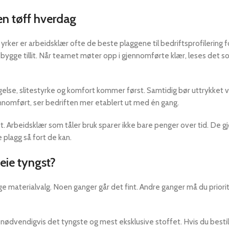
en tøff hverdag
e yrker er arbeidsklær ofte de beste plaggene til bedriftsprofilering f
 å bygge tillit. Når teamet møter opp i gjennomførte klær, leses det 
gelse, slitestyrke og komfort kommer først. Samtidig bør uttrykket
ennomført, ser bedriften mer etablert ut med én gang.
. Arbeidsklær som tåler bruk sparer ikke bare penger over tid. De gj
e plagg så fort de kan.
veie tyngst?
arlige materialvalg. Noen ganger går det fint. Andre ganger må du prior
 nødvendigvis det tyngste og mest eksklusive stoffet. Hvis du bestille