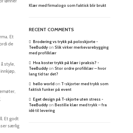
or lønner
Klær med firmalogo som faktisk blir brukt
RECENT COMMENTS
rma. Et
Brodering vs trykk på poloskjorte -
ordi de
TeeBuddy
on
Slik virker merkevarebygging
med profilklær
Hva koster trykk på klær i praksis? -
å style,
TeeBuddy
on
Stor ordre profilklær – hvor
 innkjøp,
lang tid tar det?
hello world
on
T-skjorter med trykk som
faktisk funker på event
ndemøter,
g
Eget design på T-skjorte uten stress -
TeeBuddy
on
Bestille klær med trykk – fra
idé til levering
l. Et godt
ser særlig