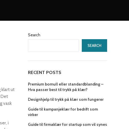
Search
SEARCH
RECENT POSTS
Premium bomull eller standardblanding –
 klart ut
Hva passer best til trykk på klær?
. Det
Designhjelp til trykk på klær som fungerer
og vask
Guide til kampanjeklær for bedrift som
virker
er, i
Guide til firmaklær for startup som vil synes