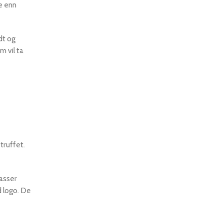
re enn
dt og
m vil ta
truffet.
passer
d logo. De