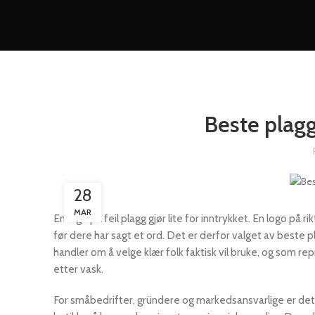
Beste plagg 
28
MAR
En logo på feil plagg gjør lite for inntrykket. En logo på r
før dere har sagt et ord. Det er derfor valget av beste pl
handler om å velge klær folk faktisk vil bruke, og som
etter vask.
For småbedrifter, gründere og markedsansvarlige er de