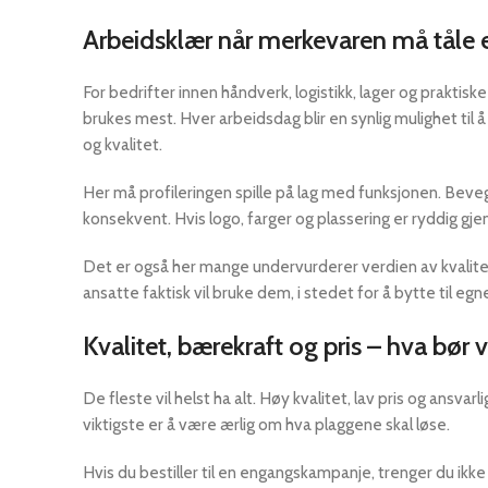
Arbeidsklær når merkevaren må tåle 
For bedrifter innen håndverk, logistikk, lager og praktisk
brukes mest. Hver arbeidsdag blir en synlig mulighet til
og kvalitet.
Her må profileringen spille på lag med funksjonen. Beve
konsekvent. Hvis logo, farger og plassering er ryddig gj
Det er også her mange undervurderer verdien av kvalitet
ansatte faktisk vil bruke dem, i stedet for å bytte til egn
Kvalitet, bærekraft og pris – hva bør 
De fleste vil helst ha alt. Høy kvalitet, lav pris og ansv
viktigste er å være ærlig om hva plaggene skal løse.
Hvis du bestiller til en engangskampanje, trenger du ikke