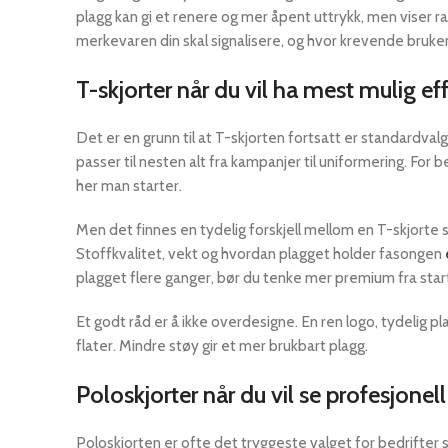
plagg kan gi et renere og mer åpent uttrykk, men viser ras
merkevaren din skal signalisere, og hvor krevende bruken
T-skjorter når du vil ha mest mulig ef
Det er en grunn til at T-skjorten fortsatt er standardvalge
passer til nesten alt fra kampanjer til uniformering. Fo
her man starter.
Men det finnes en tydelig forskjell mellom en T-skjorte
Stoffkvalitet, vekt og hvordan plagget holder fasongen
plagget flere ganger, bør du tenke mer premium fra start
Et godt råd er å ikke overdesigne. En ren logo, tydelig 
flater. Mindre støy gir et mer brukbart plagg.
Poloskjorter når du vil se profesjonell 
Poloskjorten er ofte det tryggeste valget for bedrifter 