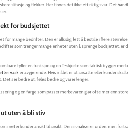
kere slitasje og flekker. Her finnes det ikke ett riktig svar. Det han
 er.
fekt for budsjettet
t for mange bedrifter. Den er allsidig, lett å bestille i flere størrelse
r bedrifter som trenger mange enheter uten å sprenge budsjettet, er 
 som bare fyller en funksjon og en T-skjorte som faktisk bygger merk
etter vask
er avgjørende. Hvis målet er at ansatte eller kunder skal 
. Det ser bedre ut, føles bedre og varer lenger.
plassering og en farge som passer merkevaren gjør ofte mer enn store
ut uten å bli stiv
som møter kunder ansikt til ansikt. Den signaliserer orden, men forts