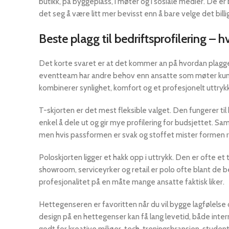
butikk, på byggeplass, i møter og i sosiale medier. De e
det seg å være litt mer bevisst enn å bare velge det billi
Beste plagg til bedriftsprofilering – h
Det korte svaret er at det kommer an på hvordan plagge
eventteam har andre behov enn ansatte som møter kunder
kombinerer synlighet, komfort og et profesjonelt uttrykk
T-skjorten er det mest fleksible valget. Den fungerer til 
enkel å dele ut og gir mye profilering for budsjettet. Sam
men hvis passformen er svak og stoffet mister formen r
Poloskjorten ligger et hakk opp i uttrykk. Den er ofte et tr
showroom, serviceyrker og retail er polo ofte blant de b
profesjonalitet på en måte mange ansatte faktisk liker.
Hettegenseren er favoritten når du vil bygge lagfølelse o
design på en hettegenser kan få lang levetid, både inter
godt for kreative miljøer, tech, treningsbransjen, stu