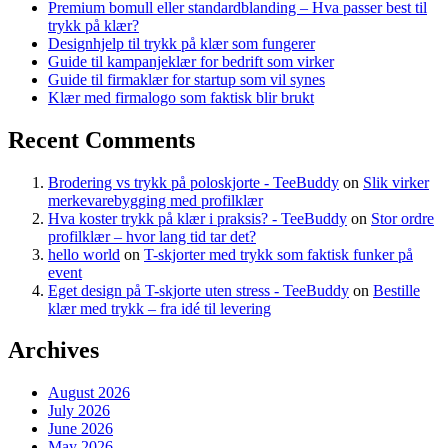
Premium bomull eller standardblanding – Hva passer best til
trykk på klær?
Designhjelp til trykk på klær som fungerer
Guide til kampanjeklær for bedrift som virker
Guide til firmaklær for startup som vil synes
Klær med firmalogo som faktisk blir brukt
Recent Comments
Brodering vs trykk på poloskjorte - TeeBuddy
on
Slik virker
merkevarebygging med profilklær
Hva koster trykk på klær i praksis? - TeeBuddy
on
Stor ordre
profilklær – hvor lang tid tar det?
hello world
on
T-skjorter med trykk som faktisk funker på
event
Eget design på T-skjorte uten stress - TeeBuddy
on
Bestille
klær med trykk – fra idé til levering
Archives
August 2026
July 2026
June 2026
May 2026