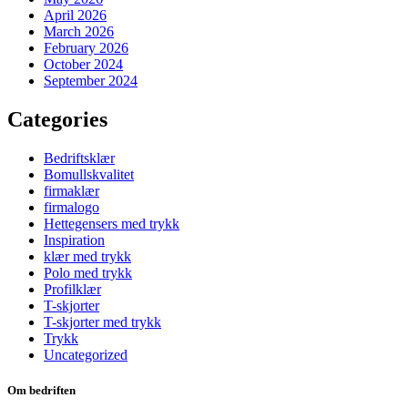
April 2026
March 2026
February 2026
October 2024
September 2024
Categories
Bedriftsklær
Bomullskvalitet
firmaklær
firmalogo
Hettegensers med trykk
Inspiration
klær med trykk
Polo med trykk
Profilklær
T-skjorter
T-skjorter med trykk
Trykk
Uncategorized
Om bedriften