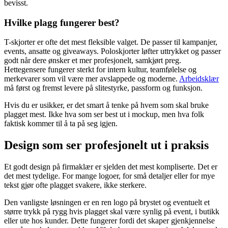
bevisst.
Hvilke plagg fungerer best?
T-skjorter er ofte det mest fleksible valget. De passer til kampanjer,
events, ansatte og giveaways. Poloskjorter løfter uttrykket og passer
godt når dere ønsker et mer profesjonelt, samkjørt preg.
Hettegensere fungerer sterkt for intern kultur, teamfølelse og
merkevarer som vil være mer avslappede og moderne.
Arbeidsklær
må først og fremst levere på slitestyrke, passform og funksjon.
Hvis du er usikker, er det smart å tenke på hvem som skal bruke
plagget mest. Ikke hva som ser best ut i mockup, men hva folk
faktisk kommer til å ta på seg igjen.
Design som ser profesjonelt ut i praksis
Et godt design på firmaklær er sjelden det mest kompliserte. Det er
det mest tydelige. For mange logoer, for små detaljer eller for mye
tekst gjør ofte plagget svakere, ikke sterkere.
Den vanligste løsningen er en ren logo på brystet og eventuelt et
større trykk på rygg hvis plagget skal være synlig på event, i butikk
eller ute hos kunder. Dette fungerer fordi det skaper gjenkjennelse