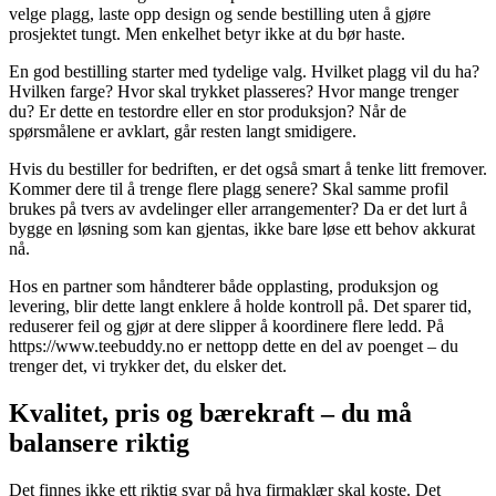
velge plagg, laste opp design og sende bestilling uten å gjøre
prosjektet tungt. Men enkelhet betyr ikke at du bør haste.
En god bestilling starter med tydelige valg. Hvilket plagg vil du ha?
Hvilken farge? Hvor skal trykket plasseres? Hvor mange trenger
du? Er dette en testordre eller en stor produksjon? Når de
spørsmålene er avklart, går resten langt smidigere.
Hvis du bestiller for bedriften, er det også smart å tenke litt fremover.
Kommer dere til å trenge flere plagg senere? Skal samme profil
brukes på tvers av avdelinger eller arrangementer? Da er det lurt å
bygge en løsning som kan gjentas, ikke bare løse ett behov akkurat
nå.
Hos en partner som håndterer både opplasting, produksjon og
levering, blir dette langt enklere å holde kontroll på. Det sparer tid,
reduserer feil og gjør at dere slipper å koordinere flere ledd. På
https://www.teebuddy.no er nettopp dette en del av poenget – du
trenger det, vi trykker det, du elsker det.
Kvalitet, pris og bærekraft – du må
balansere riktig
Det finnes ikke ett riktig svar på hva firmaklær skal koste. Det