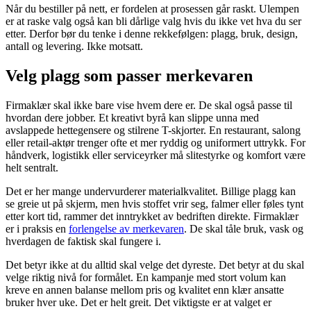
Når du bestiller på nett, er fordelen at prosessen går raskt. Ulempen
er at raske valg også kan bli dårlige valg hvis du ikke vet hva du ser
etter. Derfor bør du tenke i denne rekkefølgen: plagg, bruk, design,
antall og levering. Ikke motsatt.
Velg plagg som passer merkevaren
Firmaklær skal ikke bare vise hvem dere er. De skal også passe til
hvordan dere jobber. Et kreativt byrå kan slippe unna med
avslappede hettegensere og stilrene T-skjorter. En restaurant, salong
eller retail-aktør trenger ofte et mer ryddig og uniformert uttrykk. For
håndverk, logistikk eller serviceyrker må slitestyrke og komfort være
helt sentralt.
Det er her mange undervurderer materialkvalitet. Billige plagg kan
se greie ut på skjerm, men hvis stoffet vrir seg, falmer eller føles tynt
etter kort tid, rammer det inntrykket av bedriften direkte. Firmaklær
er i praksis en
forlengelse av merkevaren
. De skal tåle bruk, vask og
hverdagen de faktisk skal fungere i.
Det betyr ikke at du alltid skal velge det dyreste. Det betyr at du skal
velge riktig nivå for formålet. En kampanje med stort volum kan
kreve en annen balanse mellom pris og kvalitet enn klær ansatte
bruker hver uke. Det er helt greit. Det viktigste er at valget er