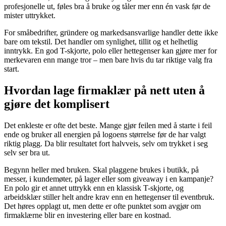
profesjonelle ut, føles bra å bruke og tåler mer enn én vask før de
mister uttrykket.
For småbedrifter, gründere og markedsansvarlige handler dette ikke
bare om tekstil. Det handler om synlighet, tillit og et helhetlig
inntrykk. En god T-skjorte, polo eller hettegenser kan gjøre mer for
merkevaren enn mange tror – men bare hvis du tar riktige valg fra
start.
Hvordan lage firmaklær på nett uten å
gjøre det komplisert
Det enkleste er ofte det beste. Mange gjør feilen med å starte i feil
ende og bruker all energien på logoens størrelse før de har valgt
riktig plagg. Da blir resultatet fort halvveis, selv om trykket i seg
selv ser bra ut.
Begynn heller med bruken. Skal plaggene brukes i butikk, på
messer, i kundemøter, på lager eller som giveaway i en kampanje?
En polo gir et annet uttrykk enn en klassisk T-skjorte, og
arbeidsklær stiller helt andre krav enn en hettegenser til eventbruk.
Det høres opplagt ut, men dette er ofte punktet som avgjør om
firmaklærne blir en investering eller bare en kostnad.