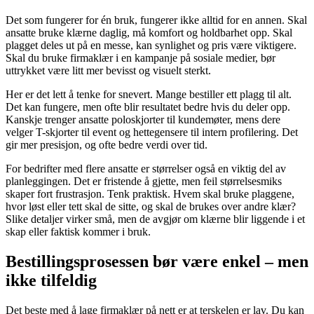
Det som fungerer for én bruk, fungerer ikke alltid for en annen. Skal
ansatte bruke klærne daglig, må komfort og holdbarhet opp. Skal
plagget deles ut på en messe, kan synlighet og pris være viktigere.
Skal du bruke firmaklær i en kampanje på sosiale medier, bør
uttrykket være litt mer bevisst og visuelt sterkt.
Her er det lett å tenke for snevert. Mange bestiller ett plagg til alt.
Det kan fungere, men ofte blir resultatet bedre hvis du deler opp.
Kanskje trenger ansatte poloskjorter til kundemøter, mens dere
velger T-skjorter til event og hettegensere til intern profilering. Det
gir mer presisjon, og ofte bedre verdi over tid.
For bedrifter med flere ansatte er størrelser også en viktig del av
planleggingen. Det er fristende å gjette, men feil størrelsesmiks
skaper fort frustrasjon. Tenk praktisk. Hvem skal bruke plaggene,
hvor løst eller tett skal de sitte, og skal de brukes over andre klær?
Slike detaljer virker små, men de avgjør om klærne blir liggende i et
skap eller faktisk kommer i bruk.
Bestillingsprosessen bør være enkel – men
ikke tilfeldig
Det beste med å lage firmaklær på nett er at terskelen er lav. Du kan