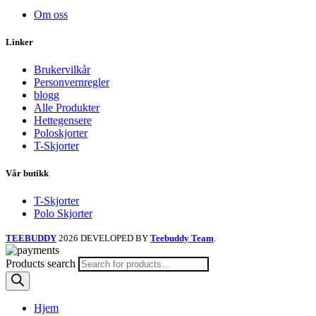
Om oss
Linker
Brukervilkår
Personvernregler
blogg
Alle Produkter
Hettegensere
Poloskjorter
T-Skjorter
Vår butikk
T-Skjorter
Polo Skjorter
TEEBUDDY
2026 DEVELOPED BY
Teebuddy Team
.
Products search
Hjem