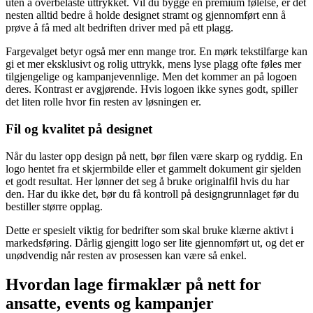
uten å overbelaste uttrykket. Vil du bygge en premium følelse, er det
nesten alltid bedre å holde designet stramt og gjennomført enn å
prøve å få med alt bedriften driver med på ett plagg.
Fargevalget betyr også mer enn mange tror. En mørk tekstilfarge kan
gi et mer eksklusivt og rolig uttrykk, mens lyse plagg ofte føles mer
tilgjengelige og kampanjevennlige. Men det kommer an på logoen
deres. Kontrast er avgjørende. Hvis logoen ikke synes godt, spiller
det liten rolle hvor fin resten av løsningen er.
Fil og kvalitet på designet
Når du laster opp design på nett, bør filen være skarp og ryddig. En
logo hentet fra et skjermbilde eller et gammelt dokument gir sjelden
et godt resultat. Her lønner det seg å bruke originalfil hvis du har
den. Har du ikke det, bør du få kontroll på designgrunnlaget før du
bestiller større opplag.
Dette er spesielt viktig for bedrifter som skal bruke klærne aktivt i
markedsføring. Dårlig gjengitt logo ser lite gjennomført ut, og det er
unødvendig når resten av prosessen kan være så enkel.
Hvordan lage firmaklær på nett for
ansatte, events og kampanjer