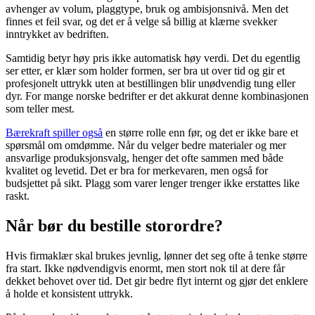
avhenger av volum, plaggtype, bruk og ambisjonsnivå. Men det
finnes et feil svar, og det er å velge så billig at klærne svekker
inntrykket av bedriften.
Samtidig betyr høy pris ikke automatisk høy verdi. Det du egentlig
ser etter, er klær som holder formen, ser bra ut over tid og gir et
profesjonelt uttrykk uten at bestillingen blir unødvendig tung eller
dyr. For mange norske bedrifter er det akkurat denne kombinasjonen
som teller mest.
Bærekraft spiller også
en større rolle enn før, og det er ikke bare et
spørsmål om omdømme. Når du velger bedre materialer og mer
ansvarlige produksjonsvalg, henger det ofte sammen med både
kvalitet og levetid. Det er bra for merkevaren, men også for
budsjettet på sikt. Plagg som varer lenger trenger ikke erstattes like
raskt.
Når bør du bestille storordre?
Hvis firmaklær skal brukes jevnlig, lønner det seg ofte å tenke større
fra start. Ikke nødvendigvis enormt, men stort nok til at dere får
dekket behovet over tid. Det gir bedre flyt internt og gjør det enklere
å holde et konsistent uttrykk.