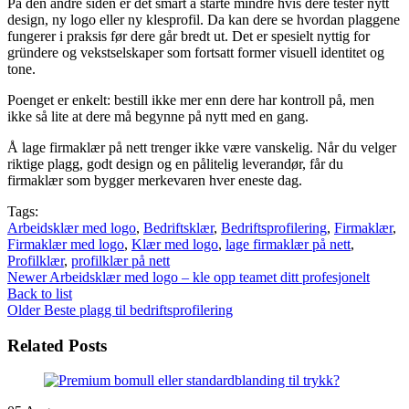
På den andre siden er det smart å starte mindre hvis dere tester nytt
design, ny logo eller ny klesprofil. Da kan dere se hvordan plaggene
fungerer i praksis før dere går bredt ut. Det er spesielt nyttig for
gründere og vekstselskaper som fortsatt former visuell identitet og
tone.
Poenget er enkelt: bestill ikke mer enn dere har kontroll på, men
ikke så lite at dere må begynne på nytt med en gang.
Å lage firmaklær på nett trenger ikke være vanskelig. Når du velger
riktige plagg, godt design og en pålitelig leverandør, får du
firmaklær som bygger merkevaren hver eneste dag.
Tags:
Arbeidsklær med logo
,
Bedriftsklær
,
Bedriftsprofilering
,
Firmaklær
,
Firmaklær med logo
,
Klær med logo
,
lage firmaklær på nett
,
Profilklær
,
profilklær på nett
Newer
Arbeidsklær med logo – kle opp teamet ditt profesjonelt
Back to list
Older
Beste plagg til bedriftsprofilering
Related Posts