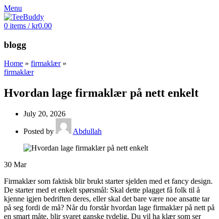
Menu
0
items
/
kr
0.00
blogg
Home
»
firmaklær
»
firmaklær
Hvordan lage firmaklær på nett enkelt
July 20, 2026
Posted by
Abdullah
30
Mar
Firmaklær som faktisk blir brukt starter sjelden med et fancy design.
De starter med et enkelt spørsmål: Skal dette plagget få folk til å
kjenne igjen bedriften deres, eller skal det bare være noe ansatte tar
på seg fordi de må? Når du forstår hvordan lage firmaklær på nett på
en smart måte, blir svaret ganske tydelig. Du vil ha klær som ser