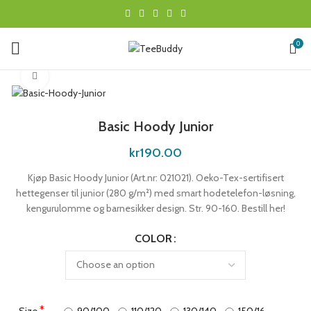
0
Click to enlarge
Basic Hoody Junior
kr
190.00
Kjøp Basic Hoody Junior (Art.nr: 021021). Oeko-Tex-sertifisert
hettegenser til junior (280 g/m²) med smart hodetelefon-løsning,
kengurulomme og barnesikker design. Str. 90-160. Bestill her!
COLOR
*
Size
90/100
110/120
130/140
150/16